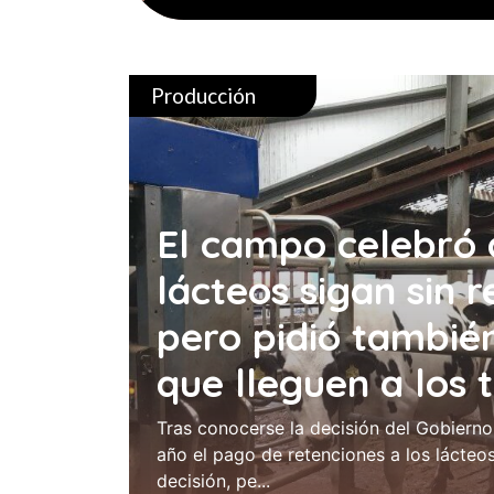
Producción
El campo celebró 
lácteos sigan sin r
pero pidió tambié
que lleguen a los
Tras conocerse la decisión del Gobierno
año el pago de retenciones a los lácteos
decisión, pe...