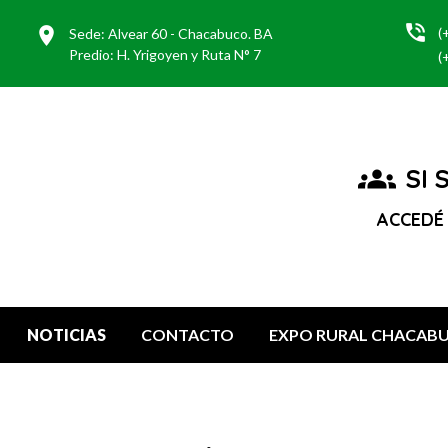
phone_in_talk
location_on
(
Sede: Alvear 60 - Chacabuco. BA
Predio: H. Yrigoyen y Ruta N° 7
(
groups
SI 
ACCEDÉ
NOTICIAS
CONTACTO
EXPO RURAL CHACABU