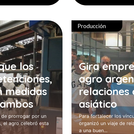
Producción
que los
Gira empres
etenciones,
agro argen
n medidas
relaciones 
 tambos
asiático
 de prorrogar por un
Para fortalecer los vínc
, el agro celebró esta
organizó un viaje de rel
a una buen...