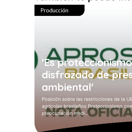
Producción
'Es proteccionism
disfrazado de pre
ambiental'
Posición sobre las restricciones de la U
agrícolas brasileños Proteccionismo co
preocupación medi...