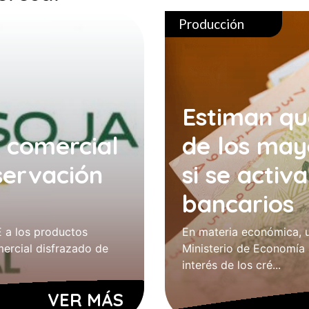
Producción
Estiman qu
o comercial
de los may
servación
si se activ
bancarios
E a los productos
En materia económica, un
mercial disfrazado de
Ministerio de Economía 
interés de los cré...
VER MÁS