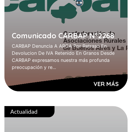
Comunicado CARBAP N°2268
CARBAP Denuncia A ARCA Por Retraso En
Devolucion De IVA Retenido En Granos Desde
CARBAP expresamos nuestra más profunda
preocupación y re...
VER MÁS
Actualidad