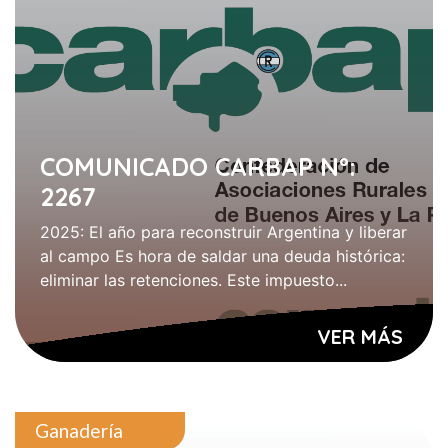
COMUNICADO CARBAP Nº:
2267
2025: El año para reconstruir Argentina y liberar
al campo Es hora de saldar una deuda histórica:
eliminar las retenciones. Este impuesto...
VER MÁS
Ganadería