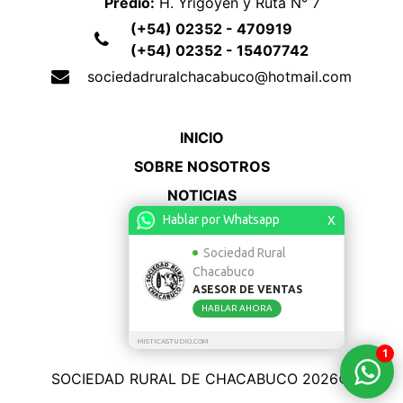
Predio:
H. Yrigoyen y Ruta N° 7
(+54) 02352 - 470919
(+54) 02352 - 15407742
sociedadruralchacabuco@hotmail.com
INICIO
SOBRE NOSOTROS
NOTICIAS
Hablar por Whatsapp
X
CONTACTO
ACCESO
Sociedad Rural
Chacabuco
ASESOR DE VENTAS
HABLAR AHORA
MISTICASTUDIO.COM
1
SOCIEDAD RURAL DE CHACABUCO 2026©