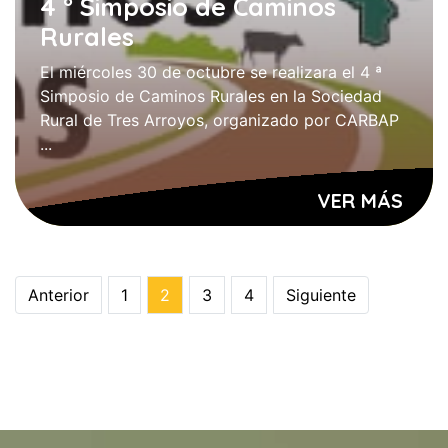
4 ° Simposio de Caminos
Rurales
El miércoles 30 de octubre se realizara el 4 ª
Simposio de Caminos Rurales en la Sociedad
Rural de Tres Arroyos, organizado por CARBAP
...
VER MÁS
Anterior
1
2
3
4
Siguiente