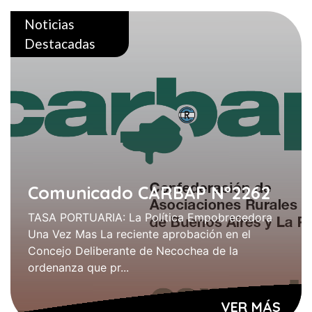
Noticias
Destacadas
Comunicado CARBAP N°2262
TASA PORTUARIA: La Política Empobrecedora
Una Vez Mas La reciente aprobación en el
Concejo Deliberante de Necochea de la
ordenanza que pr...
VER MÁS