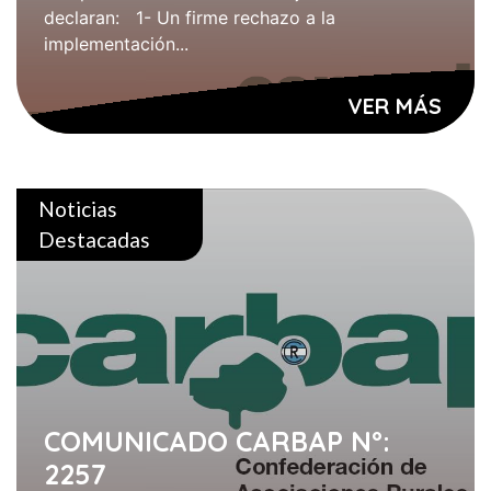
declaran: 1- Un firme rechazo a la
implementación...
VER MÁS
Noticias
Destacadas
COMUNICADO CARBAP Nº:
2257