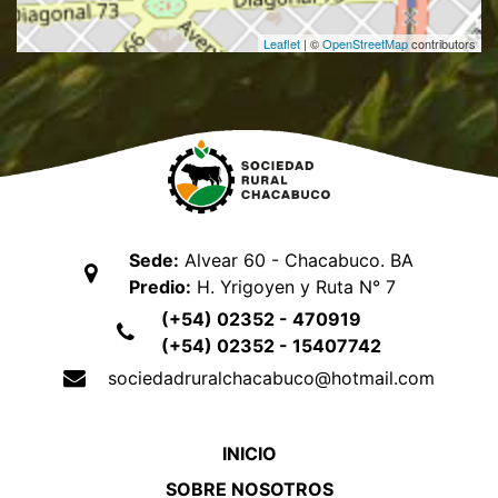
Leaflet
| ©
OpenStreetMap
contributors
Sede:
Alvear 60 - Chacabuco. BA
Predio:
H. Yrigoyen y Ruta N° 7
(+54) 02352 - 470919
(+54) 02352 - 15407742
sociedadruralchacabuco@hotmail.com
INICIO
SOBRE NOSOTROS