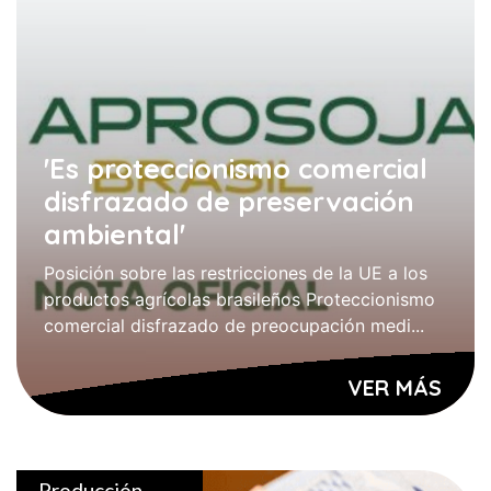
'Es proteccionismo comercial
disfrazado de preservación
ambiental'
Posición sobre las restricciones de la UE a los
productos agrícolas brasileños Proteccionismo
comercial disfrazado de preocupación medi...
VER MÁS
Producción