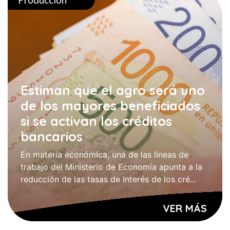
Estiman que el agro será uno
de los mayores beneficiados
si se activan los créditos
bancarios
En materia económica, una de las líneas de
trabajo del Ministerio de Economía apunta a la
reducción de las tasas de interés de los cré...
VER MÁS