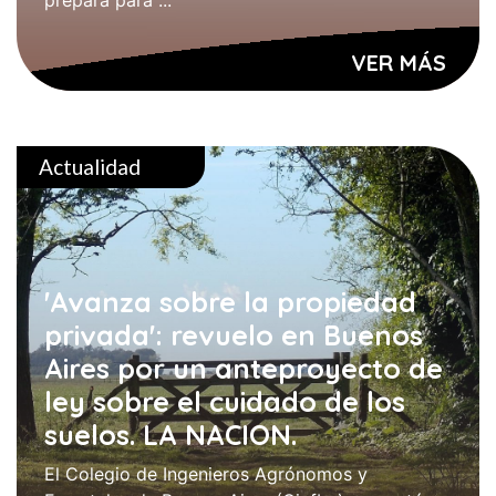
prepara para ...
VER MÁS
Actualidad
'Avanza sobre la propiedad
privada': revuelo en Buenos
Aires por un anteproyecto de
ley sobre el cuidado de los
suelos. LA NACION.
El Colegio de Ingenieros Agrónomos y