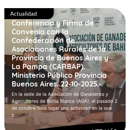
Actualidad
Conferencia y Firma de
Convenio con la
Confederación de
Asociaciones Rurales de la
Provincia de Buenos Aires y
La Pampa (CARBAP).
Ministerio Público Provincia
Buenos Aires. 22-10-2025.-
En la sede de la Asociación de Ganaderos y
Agricultores de Bahía Blanca (AGA), el pasado 2
de octubre tuvo lugar una actividad en la que
p...