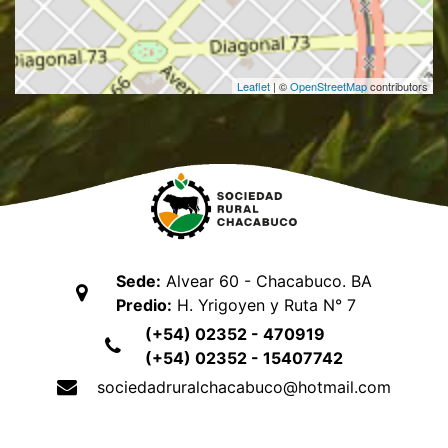
Leaflet
| ©
OpenStreetMap
contributors
Sede:
Alvear 60 - Chacabuco. BA
Predio:
H. Yrigoyen y Ruta N° 7
(+54) 02352 - 470919
(+54) 02352 - 15407742
sociedadruralchacabuco@hotmail.com