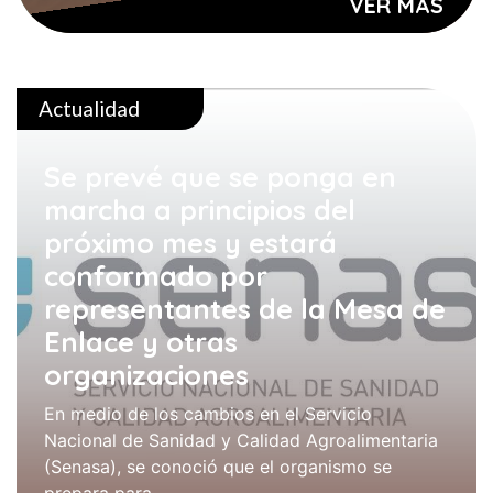
VER MÁS
Actualidad
Se prevé que se ponga en
marcha a principios del
próximo mes y estará
conformado por
representantes de la Mesa de
Enlace y otras
organizaciones
En medio de los cambios en el Servicio
Nacional de Sanidad y Calidad Agroalimentaria
(Senasa), se conoció que el organismo se