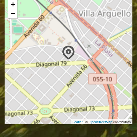
+
−
Leaflet
| ©
OpenStreetMap
contributors