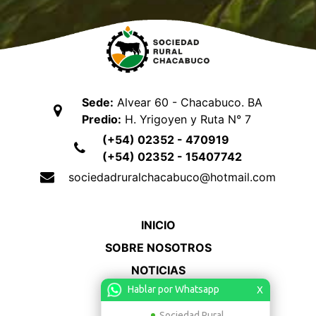
Sede:
Alvear 60 - Chacabuco. BA
Predio:
H. Yrigoyen y Ruta N° 7
(+54) 02352 - 470919
(+54) 02352 - 15407742
sociedadruralchacabuco@hotmail.com
INICIO
SOBRE NOSOTROS
NOTICIAS
Hablar por Whatsapp
X
CONTACTO
ACCESO
Sociedad Rural