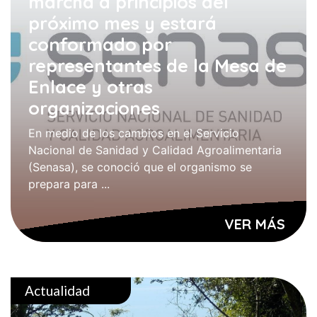
marcha a principios del
próximo mes y estará
conformado por
representantes de la Mesa de
Enlace y otras
organizaciones
En medio de los cambios en el Servicio
Nacional de Sanidad y Calidad Agroalimentaria
(Senasa), se conoció que el organismo se
prepara para ...
VER MÁS
Actualidad