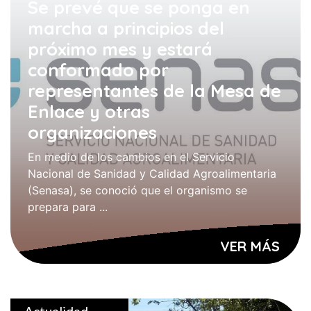
Se prevé que se ponga en
marcha a principios del
próximo mes y estará
conformado por
representantes de la Mesa de
Enlace y otras
organizaciones
En medio de los cambios en el Servicio
Nacional de Sanidad y Calidad Agroalimentaria
(Senasa), se conoció que el organismo se
prepara para ...
VER MÁS