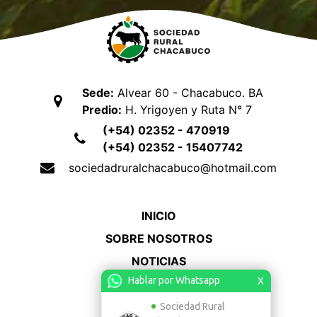
Sede:
Alvear 60 - Chacabuco. BA
Predio:
H. Yrigoyen y Ruta N° 7
(+54) 02352 - 470919
(+54) 02352 - 15407742
sociedadruralchacabuco@hotmail.com
INICIO
SOBRE NOSOTROS
NOTICIAS
Hablar por Whatsapp
X
CONTACTO
ACCESO
Sociedad Rural