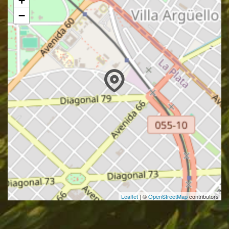
+
−
Leaflet
| ©
OpenStreetMap
contributors