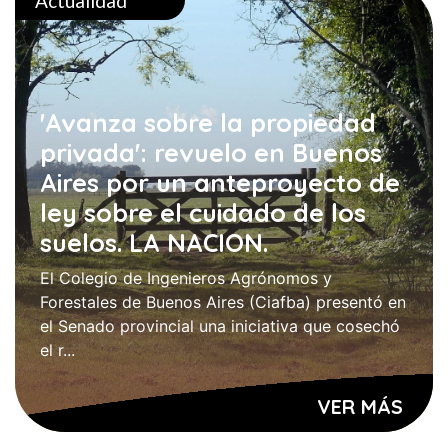
Actualidad
'Avanza sobre la propiedad
privada': revuelo en Buenos
Aires por un anteproyecto de
ley sobre el cuidado de los
suelos. LA NACION.
El Colegio de Ingenieros Agrónomos y
Forestales de Buenos Aires (Ciafba) presentó en
el Senado provincial una iniciativa que cosechó
el r...
VER MÁS